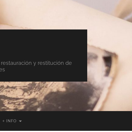
 restauración y restitución de
es
+ INFO