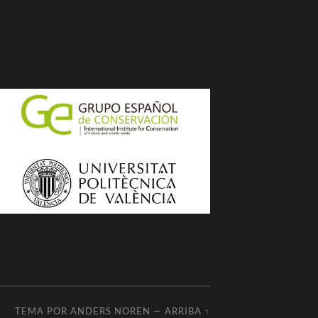
TEMA POR
ANDERS NOREN
—
ARRIBA ↑